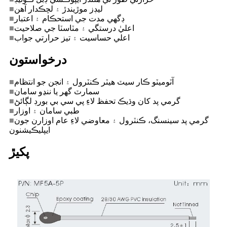
ليڊز موڙيندڙ ۽ لچڪدار آهن
■
ڊگهي مدت جي استحڪام ۽ اعتبار
■
اعليٰ درستگي ۽ مٽاسٽا جي صلاحيت
■
اعلي حساسيت ۽ تيز حرارتي جواب
■
درخواستون
آٽوميٽو ڪار سيٽ هيٽر ڪنٽرول ۽ انجن جو انتظام
■
سمارٽ گهر يا ننڍو سامان
■
گرمي پد کان وڌيڪ تحفظ لاءِ پي سي بي بورڊ لڳائڻ
■
طبي سامان ۽ اوزار
■
گرمي پد سينسنگ، ڪنٽرول ۽ معاوضي لاءِ عام اوزارن جون
■
ايپليڪيشنون
پکيڙ