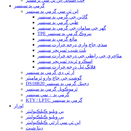
چپ اسٽائل اين ٽي سي ٿرمسٽر
گرمي پد سينسر
اين ٽي سي گرمي پد سينسر
گاڏين جي گرمي پد سينسر
طبي گرمي پد سينسر
گھر جي سامان جي گرمي پد سينسر
TPE پنروڪ گرمي پد سينسر
مائع گرمي پد سينسر
سڌي جاچ واري درجه حرارت سينسر
بلٽ شيپ ٽمپريچر سينسر
مٿاڇري جي رابطي جي درجه حرارت سينسر
اسڪرو ٿريڊڊ ٽمپريچر سينسر
فلانگ ٿيل درجه حرارت سينسر
آر ٽي ڊي گرمي پد سينسر
گوشت جي جاچ وارو ٿرماميٽر
DS18B20 ڊجيٽل گرمي پد سينسر
ٿرموڪوپل گرمي پد سينسر
گرمي پد ۽ نمي سينسر
KTY / LPTC گرمي پد سينسر
اوزار
بي ويليو ڪيلڪيوليٽر
بي ويليو ڪيلڪيوليٽر
اين ٽي سي آر/ٽي ڪيلڪيوليٽر
ڊيٽا شيٽ