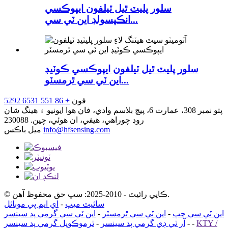
سلور پليٽ ٿيل ٽيلفون ايپوڪسي
انڪپسولڊ اين ٽي سي...
سلور پليٽ ٿيل ٽيلفون ايپوڪسي ڪوٽيڊ
اين ٽي سي ٿرمسٽو...
فون
+ 86 551 6531 5292
پتو
نمبر 308، عمارت 6، پيچ بلاسم وادي، فان هوا ايونيو ۽ هينگ شان
روڊ چوراهي، هيفي، ان هوئي، چين. 230088
info@hfsensing.com
ميل باڪس
© ڪاپي رائيٽ - 2010-2025: سڀ حق محفوظ آهن.
سائيٽ ميپ
-
اي ايم پي موبائل
اين ٽي سي چپ
-
اين ٽي سي ٿرمسٽر
-
اين ٽي سي گرمي پد سينسر
KTY /
-
-
آر ٽي ڊي گرمي پد سينسر
-
ٿرموڪوپل گرمي پد سينسر