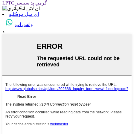
LPTC گرمي پد سينسر
اي ميل موڪليو
واٽس اپ
x