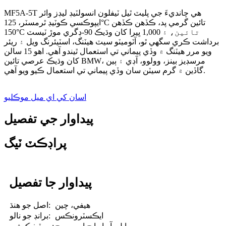
MF5A-5T هي چانديءَ جي پليٽ ٿيل ٽيفلون انسولٽيڊ ليڊز وائر
ايپوڪسي ڪوٽيڊ ٿرمسٽر، 125°C تائين گرمي پد، ڪڏهن ڪڏهن
150°C تائين، ۽ 1,000 ڀيرا کان وڌيڪ 90-ڊگري موڙ ٽيسٽ
برداشت ڪري سگهي ٿو، آٽوميٽو سيٽ هيٽنگ، اسٽيئرنگ ويل ۽ ريئر
ويو مرر هيٽنگ ۾ وڏي پيماني تي استعمال ٿيندو آهي. اهو 15 سالن
کان وڌيڪ عرصي تائين BMW، مرسڊيز بينز، وولوو، آڊي ۽ ٻين
گاڏين ۾ گرم سيٽن سان وڏي پيماني تي استعمال ڪيو ويو آهي.
اسان کي اي ميل موڪليو
پيداوار جي تفصيل
پراڊڪٽ ٽيگ
پيداوار جا تفصيل
هيفي، چين
اصل جو هنڌ:
ايڪسٽرونڪس
برانڊ جو نالو: