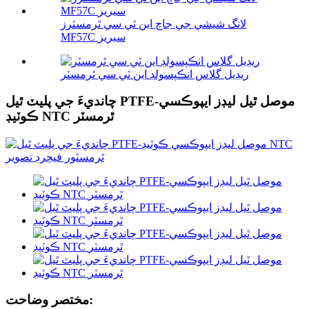
لانگ شيشي جي جاچ اين ٽي سي ٿرمسٽرز
MF57C سيريز
ريڊيل گلاس انڪپسولڊ اين ٽي سي ٿرمسٽر
چانديءَ جي پليٽ ٿيل PTFE-موصل ٿيل ليڊز ايپوڪسي
ڪوٽيڊ NTC ٿرمسٽر
مختصر وضاحت: