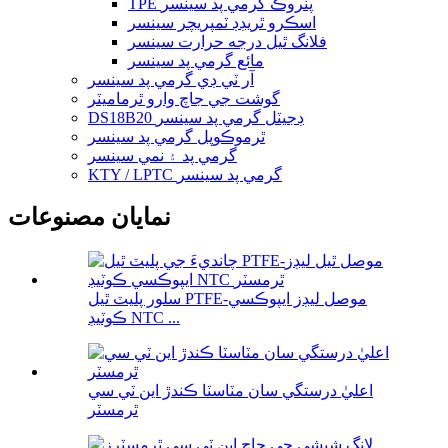
TPE پنروڪ گرمي پد سينسر
اسڪرو ٿريڊڊ ٽمپريچر سينسر
فلانگ ٿيل درجه حرارت سينسر
مائع گرمي پد سينسر
آر ٽي ڊي گرمي پد سينسر
گوشت جي جاچ وارو ٿرماميٽر
DS18B20 ڊجيٽل گرمي پد سينسر
ٿرموڪوپل گرمي پد سينسر
گرمي پد ۽ نمي سينسر
KTY / LPTC گرمي پد سينسر
نمايان مصنوعات
سلور پليٽ ٿيل PTFE-موصل ليڊز ايپوڪسي
ڪوٽيڊ NTC ...
اعليٰ درستگي سان مٽاسٽا ڪندڙ اين ٽي سي
ٿرمسٽر