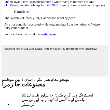
پنهنجو پيغام هتي لکو ۽ اسان ڏانهن موڪليو
مصنوعات جا زمرا