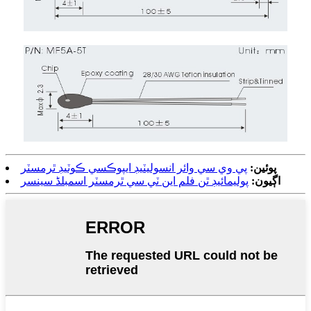
پوئين:
پي وي سي وائر انسوليٽيڊ ايپوڪسي ڪوٽيڊ ٿرمسٽر
اڳيون:
پوليمائيڊ ٿن فلم اين ٽي سي ٿرمسٽر اسمبلڈ سينسر