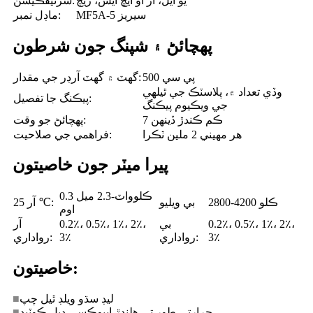
يو ايل، آر او ايڇ ايس، ريچ
سرٽيفڪيشن:
MF5A-5 سيريز
ماڊل نمبر:
پهچائڻ ۽ شپنگ جون شرطون
500 پي سي
گھٽ ۾ گھٽ آرڊر جي مقدار:
وڏي تعداد ۾، پلاسٽڪ جي ٿيلهي
پيڪنگ جا تفصيل:
جي ويڪيوم پيڪنگ
7 ڪم ڪندڙ ڏينهن
پهچائڻ جو وقت:
هر مهيني 2 ملين ٽڪرا
فراهمي جي صلاحيت:
پيرا ميٽر جون خاصيتون
0.3 ڪلوواٽ-2.3 ميل
2800-4200 ڪلو
بي ويليو
آر 25 ℃:
اوم
0.2٪، 0.5٪، 1٪، 2٪،
بي
0.2٪، 0.5٪، 1٪، 2٪،
آر
3٪
رواداري:
3٪
رواداري:
خاصيتون:
ليڊ سڌو ويلڊ ٿيل چپ
■
حرارتي طور تي هلندڙ ايپوڪسي ڊبل ڪوٽيڊ
■