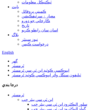
ٽيڪنيڪل معلومات
بابت
ڪمپني پروفائل
معيار ۽ سرٽيفڪيشن
ڪارخاني جو دورو
تاريخ
اسان سان رابطو ڪريو
بلاگ
نيوز سينٽر
درخواست ڪيس
English
گھر
ٿرمسٽر
ايپوڪسي ڪوٽيڊ اين ٽي سي ٿرمسٽر
ٽيليفون سنگل وائر ايپوڪسي ڪوٽيڊ ٿرمسٽر
درجا بندي
ٿرمسٽر
اين ٽي سي بيئر چپ
سلور اليڪٽروڊ اين ٽي سي بيئر چپ
گولڊ اليڪٽروڊ اين ٽي سي بيئر چپ