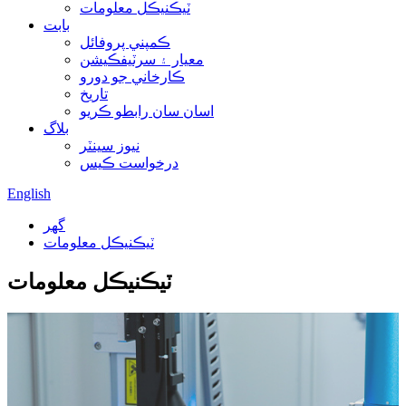
ٽيڪنيڪل معلومات
بابت
ڪمپني پروفائل
معيار ۽ سرٽيفڪيشن
ڪارخاني جو دورو
تاريخ
اسان سان رابطو ڪريو
بلاگ
نيوز سينٽر
درخواست ڪيس
English
گھر
ٽيڪنيڪل معلومات
ٽيڪنيڪل معلومات