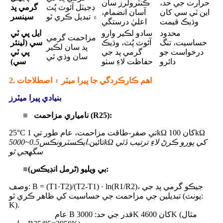
حرارت جي حد،
ڪنٽرولرز سان
ڊجيٽل آئوٽ پُٽ
گرمي پد
اين ٽي سي کان
آسان انضمام،
۾ تبديل ڪري ٿو
سينسر
وڌيڪ قيمت
اعليٰ درستگي
محدود
سادو لڪير وارو
ايل پي ٽي
مزاحمت گرمي
حساسيت، تنگ
آئوٽ پُٽ، وڌيڪ
سي (لينئر
پد سان لڪير
درخواست جو
گرمي پد جي
پي ٽي
سان وڌي ٿي
دائرو
حفاظت لاءِ سٺو
سي)
2. اهم ڪارڪردگي جا پيرا ميٽر ۽ اصطلاحات
بنيادي پيرا ميٽرز
نامياري مزاحمت (R25):
■
25°C تي صفر-طاقت مزاحمت، عام طور تي 1kΩ کان 100kΩ
تائين.
ايڪسٽرونڪس
0.5~5000kΩ کي پورو ڪرڻ لاءِ ترتيب ڏئي
سگهجي ٿو
بي ويليو (ٿرمل انڊيڪس):
■
وصف: B = (T1·T2)/(T2-T1) · ln(R1/R2)، جيڪو گرمي پد جي
تبديلين جي مزاحمت جي حساسيت کي ظاهر ڪري ٿو (يونٽ:
K).
عام B قدر جي حد: 3000K کان 4600K (مثال