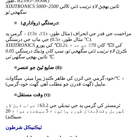
طور، B25/85=3950K)
XIXITRONICS کي 2500~5000K تائين پهچڻ لاءِ ترتيب ڏئي
سگهجي ٿو
درستگي (رواداري):
■
مزاحمت جي قدر جي انحراف (مثال طور، ±1٪، ±3٪) ۽ گرمي پد
جي ماپ جي درستگي (مثال طور، ±0.5 °C).
XIXITRONICS کي 0℃ کان 70℃ جي حد ۾ ±0.2℃ کي پورو
ڪرڻ لاءِ ترتيب ڏئي سگهجي ٿو، سڀ کان وڌيڪ درستگي 0.05
℃.
تائين پهچي سگهي ٿي.
ضايع ٿيڻ جو عنصر (δ):
■
خود-گرمي جي اثرن کي ظاهر ڪندڙ پيرا ميٽر، ميگاواٽ/°C ۾
ماپيل (گهٽ قدرن جو مطلب آهي گهٽ خود-گرمي).
وقت مستقل (τ):
■
ٿرمسٽر کي گرمي پد جي تبديلي جي 63.2٪ جواب ڏيڻ لاءِ
گهربل وقت (مثال طور، پاڻيءَ ۾ 5 سيڪنڊ، هوا ۾ 20
سيڪنڊ).
ٽيڪنيڪل شرطون