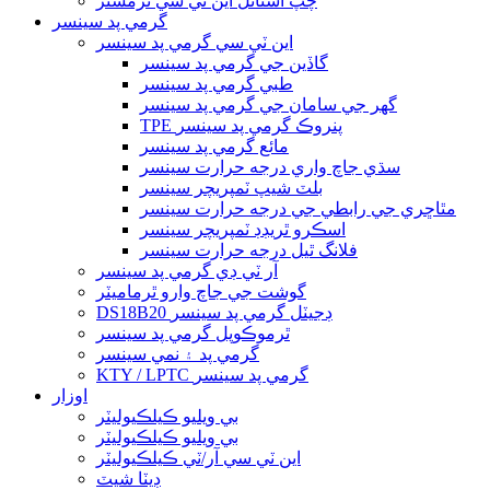
چپ اسٽائل اين ٽي سي ٿرمسٽر
گرمي پد سينسر
اين ٽي سي گرمي پد سينسر
گاڏين جي گرمي پد سينسر
طبي گرمي پد سينسر
گھر جي سامان جي گرمي پد سينسر
TPE پنروڪ گرمي پد سينسر
مائع گرمي پد سينسر
سڌي جاچ واري درجه حرارت سينسر
بلٽ شيپ ٽمپريچر سينسر
مٿاڇري جي رابطي جي درجه حرارت سينسر
اسڪرو ٿريڊڊ ٽمپريچر سينسر
فلانگ ٿيل درجه حرارت سينسر
آر ٽي ڊي گرمي پد سينسر
گوشت جي جاچ وارو ٿرماميٽر
DS18B20 ڊجيٽل گرمي پد سينسر
ٿرموڪوپل گرمي پد سينسر
گرمي پد ۽ نمي سينسر
KTY / LPTC گرمي پد سينسر
اوزار
بي ويليو ڪيلڪيوليٽر
بي ويليو ڪيلڪيوليٽر
اين ٽي سي آر/ٽي ڪيلڪيوليٽر
ڊيٽا شيٽ