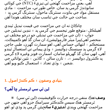
جي کوٽائي (NTC) آهي، يعني مزاحمت گهٽجي ٿي.
تيزيءَ
سان
وڌندڙ گرمي پد سان. خاص طور تي، مزاحمت ۽ مادي
مستقل مواد جي بناوت، سنٽرنگ ماحول، سنٽرنگ گرمي پد ۽
ساخت جي حالت جي تناسب سان مختلف هوندا آهن.
ڇاڪاڻ ته ان جي مزاحمت جي قيمت تبديل ٿيندي
آهي
بلڪل
۽
متوقع طور تي
جسم جي گرمي پد ۾ ننڍين تبديلين جي
جواب ۾ (ان جي مزاحمت جي تبديلي جو درجو مختلف تي
منحصر آهي)
پيرا ميٽر فارموليشن
)، ان سان گڏ اهو ڪمپيڪٽ،
مستحڪم ۽ انتهائي حساس آهي، اهو سمارٽ گهرن، طبي جاچن
لاءِ گرمي پد سينسنگ ڊوائيسز ۾ وڏي پيماني تي استعمال ٿيندو
آهي، انهي سان گڏ گهريلو سامان، اسمارٽ فونز وغيره لاءِ گرمي
پد ڪنٽرول ڊوائيسز ۾، ۽ تازن سالن ۾ گاڏين ۽ نئين توانائي جي
شعبن ۾ وڏي تعداد ۾ استعمال ڪيو ويو آهي.
1. بنيادي وصفون ۽ ڪم ڪندڙ اصول
اين ٽي سي ٿرمسٽر ڇا آهي؟
وصف:
هڪ منفي درجه حرارت ڪوفيشينٽ (اين ٽي سي)
■
ٿرمسٽر هڪ سيمي ڪنڊڪٽر سيرامڪ جزو آهي جنهن جي
مزاحمت گهٽجي ويندي آهي
تيزيءَ سان
جيئن گرمي پد وڌي ٿو. اهو