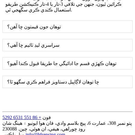
ڪرائين ٿيون، جنهن جي تلافي 3-تار يا 4-تار ڪنيڪشن طريقو
استعمال ڪندي ڪري سگهجي ٿي.
توهان جون قيمتون ڇا آهن؟
سراسري ليڊ ٽائيم ڇا آهي؟
توهان ڪهڙي قسم جا ادائيگي جا طريقا قبول ڪندا آهيو؟
ڇا توهان لاڳاپيل دستاويز فراهم ڪري سگهو ٿا؟
فون
+ 86 551 6531 5292
پتو
نمبر 308، عمارت 6، پيچ بلاسم وادي، فان هوا ايونيو ۽ هينگ شان
روڊ چوراهي، هيفي، ان هوئي، چين. 230088
info@hfsensing.com
ميل باڪس