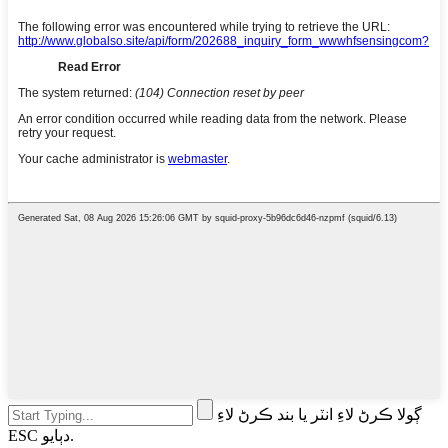
ڳولا ڪرڻ لاءِ انٽر يا بند ڪرڻ لاءِ
ESC دٻايو.