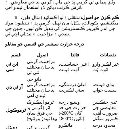
وڏي پيماني تي گرمي پد جي ماپ، گرمي پد جي معاوضي، ۽
انرش ڪرنٽ دٻائڻ لاءِ استعمال ٿيندو آهي.
ڪم ڪرڻ جو اصول:
منتقلي ڌاتو آڪسائيڊ (مثال طور،
■
ميگنيشيم، ڪوبالٽ، نڪل) مان ٺهيل، گرمي پد ۾ تبديليون مواد
جي اندر ڪيريئر ڪنسنٽريشن کي تبديل ڪن ٿيون، جنهن جي
نتيجي ۾ مزاحمت ۾ تبديلي اچي ٿي.
درجه حرارت سينسر جي قسمن جو مقابلو
نقصانات
فائدا
اصول
قسم
مزاحمت گرمي
غير لڪير وارو
اعلي حساسيت،
اين ٽي
پد سان مختلف
آئوٽ پُٽ
گهٽ قيمت
سي
ٿئي ٿي
ڌاتو جي
وڏي قيمت،
اعليٰ درستگي،
مزاحمت گرمي
آر ٽي ڊي
سست جواب
سٺي لڪيريت
پد سان مختلف
ٿيندي آهي
ٿڌي جنڪشن
وسيع درجه
ٿرمو اليڪٽرڪ
معاوضي جي
حرارت جي حد
اثر (گرمي پد
ٿرموڪوپل
ضرورت آهي،
(-200°C کان
جي فرق سان
ڪمزور سگنل
1800°C تائين)
پيدا ٿيندڙ وولٽيج)
محدود درجه
مائڪرو
گرمي پد کي
ڊجيٽل