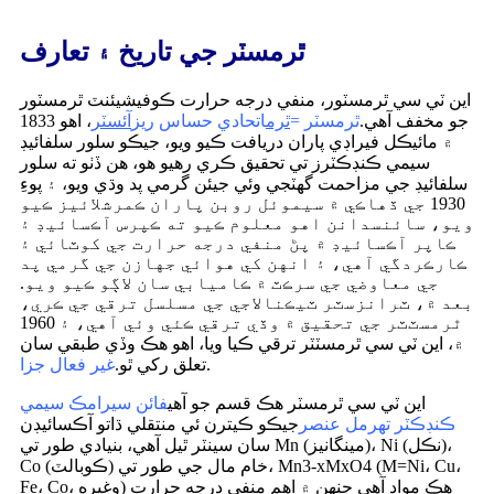
ٿرمسٽر جي تاريخ ۽ تعارف
اين ٽي سي ٿرمسٽور، منفي درجه حرارت ڪوفيشيئنٽ ٿرمسٽور
جو مخفف آهي.
ٿرمسٽر =
ٿرم
اتحادي حساس ريز
آئسٽر
، اهو 1833
۾ مائيڪل فيراڊي پاران دريافت ڪيو ويو، جيڪو سلور سلفائيڊ
سيمي ڪنڊڪٽرز تي تحقيق ڪري رهيو هو، هن ڏٺو ته سلور
سلفائيڊ جي مزاحمت گهٽجي وئي جيئن گرمي پد وڌي ويو، ۽ پوءِ
1930 جي ڏهاڪي ۾ سيموئل روبن پاران ڪمرشلائيز ڪيو
ويو، سائنسدانن اهو معلوم ڪيو ته ڪپرس آڪسائيڊ ۽
ڪاپر آڪسائيڊ ۾ پڻ منفي درجه حرارت جي کوٽائي ۽
ڪارڪردگي آهي، ۽ انهن کي هوائي جهازن جي گرمي پد
جي معاوضي جي سرڪٽ ۾ ڪاميابي سان لاڳو ڪيو ويو.
بعد ۾، ٽرانزسٽر ٽيڪنالاجي جي مسلسل ترقي جي ڪري،
ٿرمسٽٽر جي تحقيق ۾ وڏي ترقي ڪئي وئي آهي، ۽ 1960
۾، اين ٽي سي ٿرمسٽٽر ترقي ڪيا ويا، اهو هڪ وڏي طبقي سان
.
تعلق رکي ٿو.
غير فعال جزا
اين ٽي سي ٿرمسٽر هڪ قسم جو آهي
فائن سيرامڪ سيمي
ڪنڊڪٽر تھرمل عنصر
جيڪو ڪيترن ئي منتقلي ڌاتو آڪسائيڊن
سان سينٽر ٿيل آهي، بنيادي طور تي Mn (مينگانيز)، Ni (نڪل)،
Co (ڪوبالٽ) خام مال جي طور تي، Mn3-xMxO4 (M=Ni، Cu،
Fe، Co، وغيره) هڪ مواد آهي جنهن ۾ اهم منفي درجه حرارت