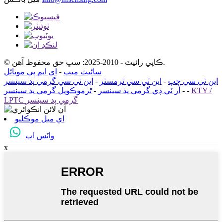
© ڪاپي رائيٽ - 2010-2025: سڀ حق محفوظ آهن.
سائيٽ ميپ
-
اي ايم پي موبائل
اين ٽي سي چپ
-
اين ٽي سي ٿرمسٽر
-
اين ٽي سي گرمي پد سينسر
KTY /
-
-
آر ٽي ڊي گرمي پد سينسر
-
ٿرموڪوپل گرمي پد سينسر
LPTC گرمي پد سينسر
اي ميل موڪليو
واٽس اپ
x