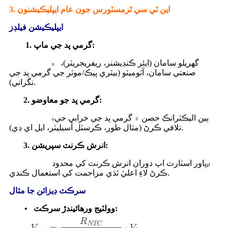
3. اين ٽي سي ٿرمسٽورس جون عام ايپليڪيشنون
ايپليڪيشن فيلڊز
1. گرمي پد جي ماپ:
گھريلو سامان (ايئر ڪنڊيشنر، ريفريجريٽر)،
o
صنعتي سامان، آٽوميٽو (بيٽري پيڪ/موٽر جي گرمي پد جي
نگراني).
2. گرمي پد جو معاوضو:
ٻين اليڪٽرانڪ حصن ۾ گرمي پد جي خرابي جي
o
تلافي ڪرڻ (مثال طور، ڪرسٽل آسيليٽر، ايل اي ڊي).
3. انرش ڪرنٽ سپريشن:
پاور اسٽارٽ اپ دوران انرش ڪرنٽ کي محدود
او
ڪرڻ لاءِ اعليٰ ٿڌي مزاحمت کي استعمال ڪندي.
سرڪٽ ڊيزائن جا مثال
وولٽيج ورهائيندڙ سرڪٽ:
•