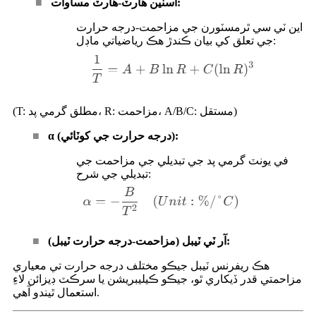
اسٽين هارٽ-هارٽ مساوات:
■
اين ٽي سي ٿرمسٽورن جي مزاحمت-درجه حرارت
جي تعلق کي بيان ڪندڙ هڪ رياضياتي ماڊل:
(T: مطلق گرمي پد، R: مزاحمت، A/B/C: مستقل)
α (درجه حرارت جي کوٽائي):
■
في يونٽ گرمي پد جي تبديلي جي مزاحمت جي
تبديلي جي شرح:
آر ٽي ٽيبل (مزاحمت-درجه حرارت ٽيبل):
■
هڪ ريفرنس ٽيبل جيڪو مختلف درجه حرارت تي معياري
مزاحمتي قدر ڏيکاري ٿو، جيڪو ڪيليبريشن يا سرڪٽ ڊيزائن لاءِ
استعمال ٿيندو آهي.