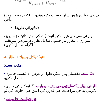
(درجه حرارت ADC ذريعي وولٽيج پڙهڻ سان حساب ڪيو ويندو
آهي.)
لڪيرائي طريقا:
•
اين ٽي سي جي غير لڪير آئوٽ پُٽ کي بهتر بڻائڻ لاءِ سيريز/
متوازي ۾ مقرر مزاحمتون شامل ڪرڻ (ريفرنس سرڪٽ
ڊاگرام شامل ڪريو).
4. ٽيڪنيڪل وسيلا ۽ اوزار
مفت وسيلا
ڊيٽا شيٽ
:
تفصيلي پيرا ميٽر، طول و عرض، ۽ ٽيسٽ حالتون
•
شامل ڪريو.
آر ٽي ٽيبل ايڪسل (پي ڊي ايف) ٽيمپليٽ
:
گراهڪن کي جلدي
•
گرمي پد جي مزاحمت جي قدرن کي ڏسڻ جي اجازت ڏئي ٿو.
:
درخواست جا نوٽس
•