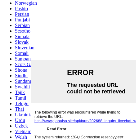
Norwegian
Pashto
Persian
Punjabi
Serbian
Sesotho
Sinhala
Slovak
Slovenian
Somali
Samoan
Scots Gaelic
Shona
Sindhi
Sundanese
Swahili
Tajik
Tamil
Telugu
Thai
Ukrainian
Urdu
Uzbek
Vietnamese
Welsh