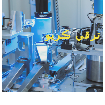
ترقي ڪريو