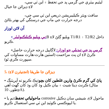
ليٿيم بيٽري جي گرمي پد جي تحفظ ۾ اين ٽي سي
o
لاءِ ڊيزائن جا خيال
سافٽ ويئر ڪيليبريشن ذريعي اين ٽي سي جي
o
درجه حرارت جي ماپ جي درستگي کي بهتر بڻائڻ
آن لائن اوزار
B ويليو ڳڻڻ لاءِ T1/R1 ۽ T2/R2 داخل
:
بي ويليو ڪيلڪيوليٽر
•
ڪريو.
گرمي پد جي تبديلي جو اوزار
:
لاڳاپيل درجه حرارت حاصل
•
ڪرڻ لاءِ ان پٽ مزاحمت (اسٽين هارٽ-هارٽ مساوات کي
سپورٽ ڪري ٿو).
5. ڊيزائن جا طريقا (انجنيئرن لاءِ)
• پاڻ کي گرم ڪرڻ وارين غلطين کان بچو:
پڪ ڪريو ته آپريٽنگ
ڪرنٽ ڊيٽا شيٽ ۾ بيان ڪيل وڌ کان وڌ کان گهٽ آهي (مثال
طور، 10μA).
• ماحولياتي تحفظ:
نم يا corrosive ماحول لاءِ، شيشي سان ڍڪيل
يا ايپوڪسي ڪوٽيڊ اين ٽي سي استعمال ڪريو.