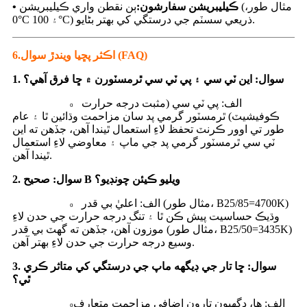
• ڪيليبريشن سفارشون:
ٻن نقطن واري ڪيليبريشن (مثال طور،
0°C ۽ 100°C) ذريعي سسٽم جي درستگي کي بهتر بڻايو.
اڪثر پڇيا ويندڙ سوال (FAQ)
6.
1. سوال: اين ٽي سي ۽ پي ٽي سي ٿرمسٽورن ۾ ڇا فرق آهي؟
الف: پي ٽي سي (مثبت درجه حرارت
o
ڪوفيشيٽ) ٿرمسٽور گرمي پد سان مزاحمت وڌائين ٿا ۽ عام
طور تي اوور ڪرنٽ تحفظ لاءِ استعمال ٿيندا آهن، جڏهن ته اين
ٽي سي ٿرمسٽور گرمي پد جي ماپ ۽ معاوضي لاءِ استعمال
ٿيندا آهن.
2. سوال: صحيح B ويليو ڪيئن چونڊيو؟
الف: اعليٰ بي قدر (مثال طور، B25/85=4700K)
o
وڌيڪ حساسيت پيش ڪن ٿا ۽ تنگ درجه حرارت جي حدن لاءِ
موزون آهن، جڏهن ته گهٽ بي قدر (مثال طور، B25/50=3435K)
وسيع درجه حرارت جي حدن لاءِ بهتر آهن.
3. سوال: ڇا تار جي ڊيگهه ماپ جي درستگي کي متاثر ڪري
ٿي؟
الف: ها، ڊگھيون تارون اضافي مزاحمت متعارف
o