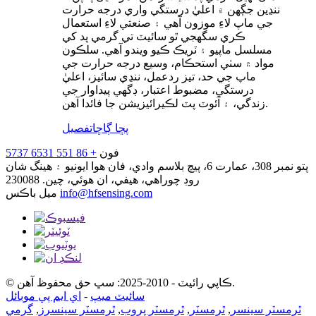
ننڍين جڳهن ۾ اعليٰ درستگي واري درجه حرارت
جي ماپ لاءِ موزون آهي ۽ صنعتي لاءِ استعمال
ڪري سگهجي ٿو سائيٽ تي گرمي پد کي
مسلسل ماپيو ۽ ٽريڪ ڪيو ويندو آهي. سلڪون
مواد ۾ سٺي استحڪام، وسيع درجه حرارت جي
ماپ جي حد، تيز ردعمل، ننڍي سائيز، اعليٰ
درستگي، مضبوط اعتبار، ڊگهي پيداوار جي
زندگي، ۽ آئوٽ پٽ لڪيرائيزيشن جا فائدا آهن.
پڇا ڳاڇا
تفصيل
فون
+ 86 551 6531 5737
پتو
نمبر 308، عمارت 6، پيچ بلاسم وادي، فان هوا ايونيو ۽ هينگ شان
روڊ چوراهي، هيفي، ان هوئي، چين. 230088
info@hfsensing.com
ميل باڪس
© ڪاپي رائيٽ - 2010-2025: سڀ حق محفوظ آهن.
سائيٽ ميپ
-
اي ايم پي موبائل
ٿرمسٽر سينسر
,
ٿرمسٽر
,
ٿرمسٽر پروب
,
ٿرمسٽر سينسرز
,
گرمي