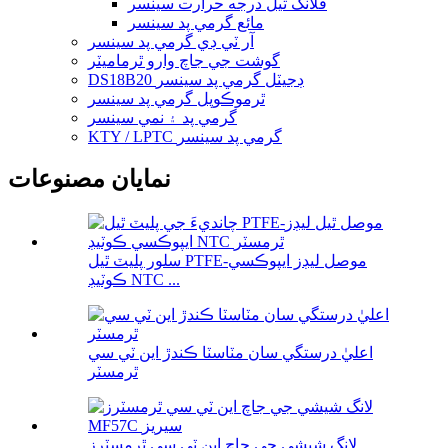
فلانگ ٿيل درجه حرارت سينسر
مائع گرمي پد سينسر
آر ٽي ڊي گرمي پد سينسر
گوشت جي جاچ وارو ٿرماميٽر
DS18B20 ڊجيٽل گرمي پد سينسر
ٿرموڪوپل گرمي پد سينسر
گرمي پد ۽ نمي سينسر
KTY / LPTC گرمي پد سينسر
نمايان مصنوعات
سلور پليٽ ٿيل PTFE-موصل ليڊز ايپوڪسي
ڪوٽيڊ NTC ...
اعليٰ درستگي سان مٽاسٽا ڪندڙ اين ٽي سي
ٿرمسٽر
لانگ شيشي جي جاچ اين ٽي سي ٿرمسٽرز