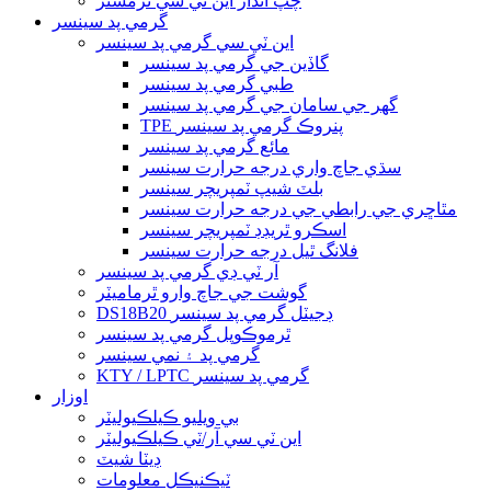
چپ انداز اين ٽي سي ٿرمسٽر
گرمي پد سينسر
اين ٽي سي گرمي پد سينسر
گاڏين جي گرمي پد سينسر
طبي گرمي پد سينسر
گھر جي سامان جي گرمي پد سينسر
TPE پنروڪ گرمي پد سينسر
مائع گرمي پد سينسر
سڌي جاچ واري درجه حرارت سينسر
بلٽ شيپ ٽمپريچر سينسر
مٿاڇري جي رابطي جي درجه حرارت سينسر
اسڪرو ٿريڊڊ ٽمپريچر سينسر
فلانگ ٿيل درجه حرارت سينسر
آر ٽي ڊي گرمي پد سينسر
گوشت جي جاچ وارو ٿرماميٽر
DS18B20 ڊجيٽل گرمي پد سينسر
ٿرموڪوپل گرمي پد سينسر
گرمي پد ۽ نمي سينسر
KTY / LPTC گرمي پد سينسر
اوزار
بي ويليو ڪيلڪيوليٽر
اين ٽي سي آر/ٽي ڪيلڪيوليٽر
ڊيٽا شيٽ
ٽيڪنيڪل معلومات