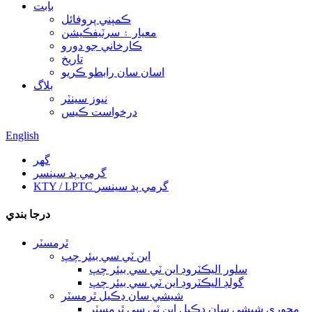
بابت
ڪمپني پروفائل
معيار ۽ سرٽيفڪيشن
ڪارخاني جو دورو
تاريخ
اسان سان رابطو ڪريو
بلاگ
نيوز سينٽر
درخواست ڪيس
English
گھر
گرمي پد سينسر
KTY / LPTC گرمي پد سينسر
درجا بندي
ٿرمسٽر
اين ٽي سي بيئر چپ
سلور اليڪٽروڊ اين ٽي سي بيئر چپ
گولڊ اليڪٽروڊ اين ٽي سي بيئر چپ
شيشي سان ڍڪيل ٿرمسٽر
محوري شيشي سان ڍڪيل اين ٽي سي ٿرمسٽر