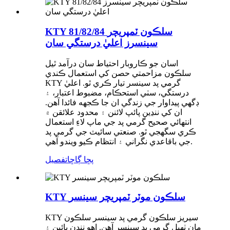
KTY 81/82/84 سلڪون ٽمپريچر
سينسرز اعليٰ درستگي سان
اسان جو ڪاروبار احتياط سان درآمد ٿيل
سلڪون مزاحمتي حصن کي استعمال ڪندي
KTY گرمي پد سينسر تيار ڪري ٿو. اعليٰ
درستگي، سٺي استحڪام، مضبوط اعتبار، ۽
ڊگهي پيداوار جي زندگي ان جا ڪجهه فائدا آهن.
ان کي ننڍين پائپ لائنن ۽ محدود علائقن ۾
انتهائي صحيح گرمي پد جي ماپ لاءِ استعمال
ڪري سگهجي ٿو. صنعتي سائيٽ جي گرمي پد
جي باقاعدي نگراني ۽ انتظام ڪيو ويندو آهي.
پڇا ڳاڇا
تفصيل
KTY سلڪون موٽر ٽمپريچر سينسر
KTY سيريز سلڪون گرمي پد سينسر سلڪون
مان ٺهيل گرمي پد سينسر آهن. اهو ننڍن پائپن ۽