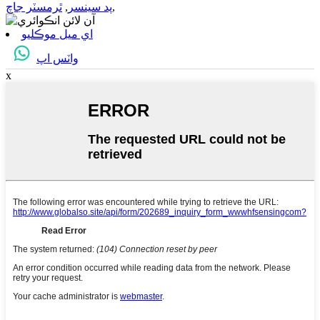
,
پد سينسر
,
ٿرمسٽر جاچ
اي ميل موڪليو
واٽس اپ
x