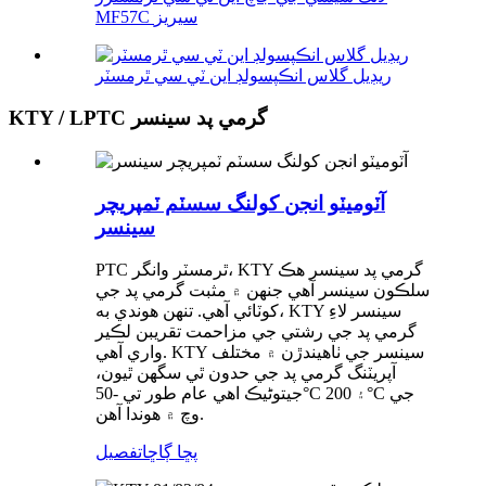
MF57C سيريز
ريڊيل گلاس انڪپسولڊ اين ٽي سي ٿرمسٽر
KTY / LPTC گرمي پد سينسر
آٽوميٽو انجن کولنگ سسٽم ٽمپريچر
سينسر
PTC ٿرمسٽر وانگر، KTY گرمي پد سينسر هڪ
سلڪون سينسر آهي جنهن ۾ مثبت گرمي پد جي
کوٽائي آهي. تنهن هوندي به، KTY سينسر لاءِ
گرمي پد جي رشتي جي مزاحمت تقريبن لڪير
واري آهي. KTY سينسر جي ٺاهيندڙن ۾ مختلف
آپريٽنگ گرمي پد جي حدون ٿي سگهن ٿيون،
جيتوڻيڪ اهي عام طور تي -50°C ۽ 200°C جي
وچ ۾ هوندا آهن.
پڇا ڳاڇا
تفصيل