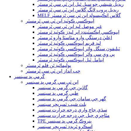
ريڊيل شيشي جو سيل ٿيل اين ٽي سي ٿرمسٽر
ريڊيل پروب لانگ گلاس اين ٽي سي ٿرمسٽر
MELF گلاس انڪيپسولڊ اين ٽي سي ٿرمسٽر
ايپوڪسي ڪوٽيڊ اين ٽي سي ٿرمسٽر
غير موصل ليڊ اين ٽي سي ٿرمسٽر
ايپوڪسي ايڪسٽينڊڊ اپر ليڊز ڪوٽيڊ ٿرمسٽر
اعليٰ درستگي وارو مٽاسٽا وارو ٿرمسٽر
ليڊ فريم ايپوڪسي ڪوٽيڊ ٿرمسٽر
ٽيليفون سنگل وائر ايپوڪسي ڪوٽيڊ ٿرمسٽر
پي وي سي وائر ايپوڪسي ڪوٽيڊ ٿرمسٽر
اينامل ٿيل ايپوڪسي ڪوٽيڊ ٿرمسٽر
پوليمائيڊ ٿن فلم ٿرمسٽر
چپ انداز اين ٽي سي ٿرمسٽر
گرمي پد سينسر
اين ٽي سي گرمي پد سينسر
گاڏين جي گرمي پد سينسر
طبي گرمي پد سينسر
گھر جي سامان جي گرمي پد سينسر
بلٽ شيپ ٽمپريچر سينسر
سڌي جاچ واري درجه حرارت سينسر
مٿاڇري جبل جي درجه حرارت سينسر
TPE پنروڪ گرمي پد سينسر
اسڪرو ٿريڊڊ ٽمپريچر سينسر