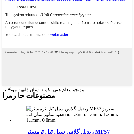
پنهنجو پيغام هتي لکو ۽ اسان ڏانهن موڪليو
مصنوعات جا زمرا
ريڊيل گلاس سيل ٿيل ٿرمسٽر MF57