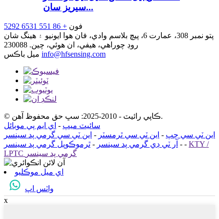
سيريز سان...
فون
+ 86 551 6531 5292
پتو
نمبر 308، عمارت 6، پيچ بلاسم وادي، فان هوا ايونيو ۽ هينگ شان
روڊ چوراهي، هيفي، ان هوئي، چين. 230088
info@hfsensing.com
ميل باڪس
© ڪاپي رائيٽ - 2010-2025: سڀ حق محفوظ آهن.
سائيٽ ميپ
-
اي ايم پي موبائل
اين ٽي سي چپ
-
اين ٽي سي ٿرمسٽر
-
اين ٽي سي گرمي پد سينسر
KTY /
-
-
آر ٽي ڊي گرمي پد سينسر
-
ٿرموڪوپل گرمي پد سينسر
LPTC گرمي پد سينسر
اي ميل موڪليو
واٽس اپ
x