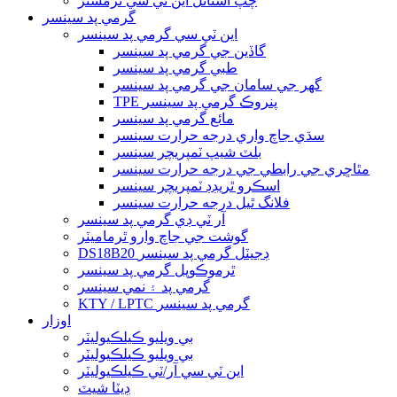
چپ اسٽائل اين ٽي سي ٿرمسٽر
گرمي پد سينسر
اين ٽي سي گرمي پد سينسر
گاڏين جي گرمي پد سينسر
طبي گرمي پد سينسر
گھر جي سامان جي گرمي پد سينسر
TPE پنروڪ گرمي پد سينسر
مائع گرمي پد سينسر
سڌي جاچ واري درجه حرارت سينسر
بلٽ شيپ ٽمپريچر سينسر
مٿاڇري جي رابطي جي درجه حرارت سينسر
اسڪرو ٿريڊڊ ٽمپريچر سينسر
فلانگ ٿيل درجه حرارت سينسر
آر ٽي ڊي گرمي پد سينسر
گوشت جي جاچ وارو ٿرماميٽر
DS18B20 ڊجيٽل گرمي پد سينسر
ٿرموڪوپل گرمي پد سينسر
گرمي پد ۽ نمي سينسر
KTY / LPTC گرمي پد سينسر
اوزار
بي ويليو ڪيلڪيوليٽر
بي ويليو ڪيلڪيوليٽر
اين ٽي سي آر/ٽي ڪيلڪيوليٽر
ڊيٽا شيٽ