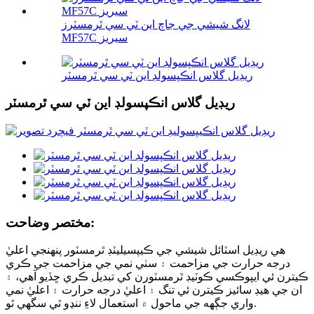
لانگ شيشي جي جاچ اين ٽي سي ٿرمسٽرز
MF57C سيريز
ريڊيل گلاس انڪپسولڊ اين ٽي سي ٿرمسٽر
ريڊيل گلاس انڪپسولڊ اين ٽي سي ٿرمسٽر
مختصر وضاحت:
هي ريڊيل اسٽائل شيشي جي ڪيپسيليٽڊ ٿرمسٽور پنهنجي اعليٰ
درجه حرارت جي مزاحمت ۽ سٺي نمي جي مزاحمت جي ڪري
ڪيترن ئي ايپوڪسي ڪوٽيڊ ٿرمسٽورن کي تبديل ڪري ڇڏيو آهي، ۽
ان جي هيڊ سائيز ڪيترن ئي تنگ ۽ اعليٰ درجه حرارت ۽ اعليٰ نمي
واري جڳهه جي ماحول ۾ استعمال لاءِ ننڍو ٿي سگهي ٿو.