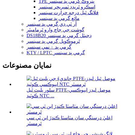
TPE پنروڪ گرمي پد سينسر
اسڪرو ٿريڊڊ ٽمپريچر سينسر
فلانگ ٿيل درجه حرارت سينسر
مائع گرمي پد سينسر
آر ٽي ڊي گرمي پد سينسر
گوشت جي جاچ وارو ٿرماميٽر
DS18B20 ڊجيٽل گرمي پد سينسر
ٿرموڪوپل گرمي پد سينسر
گرمي پد ۽ نمي سينسر
KTY / LPTC گرمي پد سينسر
نمايان مصنوعات
سلور پليٽ ٿيل PTFE-موصل ليڊز ايپوڪسي
ڪوٽيڊ NTC ...
اعليٰ درستگي سان مٽاسٽا ڪندڙ اين ٽي سي
ٿرمسٽر