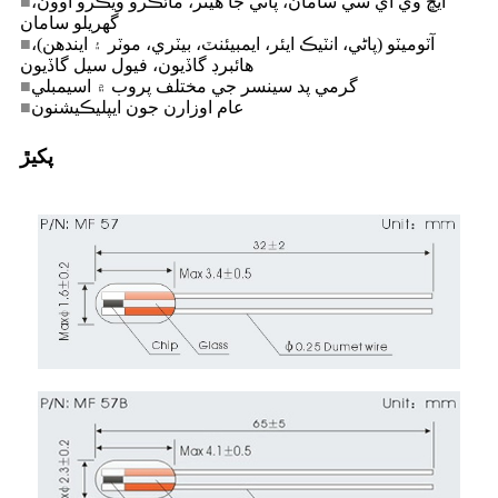
ايڇ وي اي سي سامان، پاڻي جا هيٽر، مائڪرو ويڪرو اوون،
■
گهريلو سامان
آٽوميٽو (پاڻي، انٽيڪ ايئر، ايمبيئنٽ، بيٽري، موٽر ۽ ايندھن)،
■
هائبرڊ گاڏيون، فيول سيل گاڏيون
گرمي پد سينسر جي مختلف پروب ۾ اسيمبلي
■
عام اوزارن جون ايپليڪيشنون
■
پکيڙ