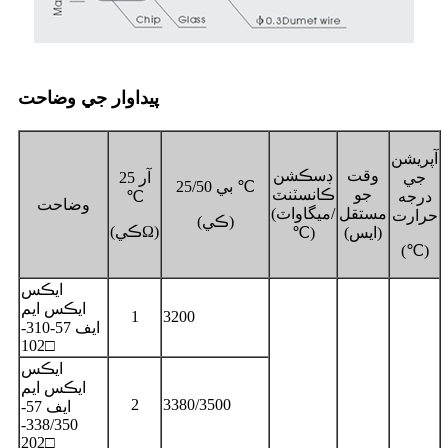
پيداوار جي وضاحت
آپريشن
وقت
ڊسڪشن
جي
آر 25
بي 25/50 ℃
جو
ڪانسٽنٽ
درجه
℃
وضاحت
مستقل
(ميگاواٽ/
حرارت
(ڪي)
(ڪيΩ)
(ايس)
℃)
(℃)
ايڪس
ايڪس ايم
1
3200
ايف 57-310-
102□
ايڪس
ايڪس ايم
2
3380/3500
ايف 57-
338/350-
202□