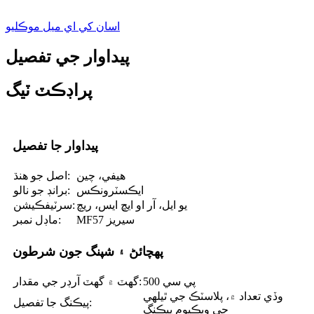
اسان کي اي ميل موڪليو
پيداوار جي تفصيل
پراڊڪٽ ٽيگ
پيداوار جا تفصيل
هيفي، چين
اصل جو هنڌ:
ايڪسٽرونڪس
برانڊ جو نالو:
يو ايل، آر او ايڇ ايس، ريچ
سرٽيفڪيشن:
MF57 سيريز
ماڊل نمبر:
پهچائڻ ۽ شپنگ جون شرطون
500 پي سي
گھٽ ۾ گھٽ آرڊر جي مقدار:
وڏي تعداد ۾، پلاسٽڪ جي ٿيلهي
پيڪنگ جا تفصيل:
جي ويڪيوم پيڪنگ