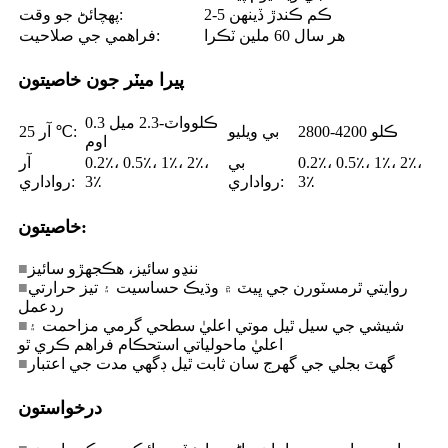
2-5 ڪم ڪندڙ ڏينهن
پهچائڻ جو وقت:
هر سال 60 ملين ٽڪرا
فراهمي جي صلاحيت:
پيرا ميٽر جون خاصيتون
0.3 ڪلوواٽ-2.3 ميل
2800-4200 ڪلو
بي ويليو
آر 25 ℃:
اوم
0.2٪، 0.5٪، 1٪، 2٪،
بي
0.2٪، 0.5٪، 1٪، 2٪،
آر
3٪
رواداري:
3٪
رواداري:
خاصيتون:
ننڍو سائيز، هڪجهڙو سائيز
■
روايتي ٿرمسٽورن جي ڀيٽ ۾ وڌيڪ حساسيت ۽ تيز حرارتي
■
ردعمل
شيشي جي سيل ٿيل موتي اعليٰ سطحي گرمي مزاحمت ۽
■
اعليٰ ماحولياتي استحڪام فراهم ڪري ٿو
گهٽ بجلي جي گهرج سان ثابت ٿيل ڊگهي مدت جي اعتبار
■
درخواستون