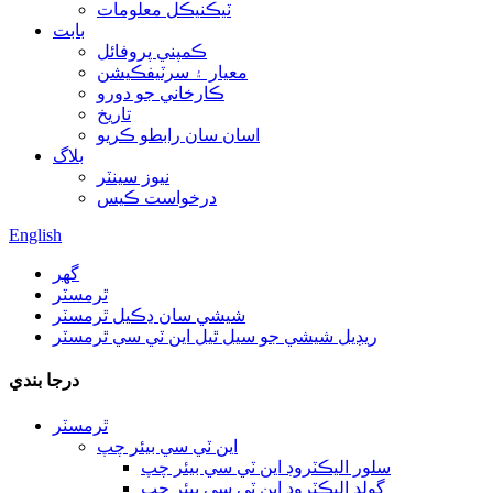
ٽيڪنيڪل معلومات
بابت
ڪمپني پروفائل
معيار ۽ سرٽيفڪيشن
ڪارخاني جو دورو
تاريخ
اسان سان رابطو ڪريو
بلاگ
نيوز سينٽر
درخواست ڪيس
English
گھر
ٿرمسٽر
شيشي سان ڍڪيل ٿرمسٽر
ريڊيل شيشي جو سيل ٿيل اين ٽي سي ٿرمسٽر
درجا بندي
ٿرمسٽر
اين ٽي سي بيئر چپ
سلور اليڪٽروڊ اين ٽي سي بيئر چپ
گولڊ اليڪٽروڊ اين ٽي سي بيئر چپ