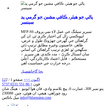
پاڻي جو هيٽر، ڪافي مشين جو گرمي پد
سينسر
MFP-S6 سيريز سيلنگ جي عمل لاءِ نمي پروف
ايپوڪسي رال کي اختيار ڪري ٿي. ان کي
گراهڪن جي گهرجن جهڙوڪ طول و عرض،
ظاهر، خاصيتون وغيره مطابق ترتيب ڏئي
سگهجي ٿو. اهڙي ترتيب گراهڪن کي آساني
سان انسٽال ڪرڻ ۾ مدد ڪندي. هن سيريز ۾
مستحڪم ۽ قابل اعتماد ڪارڪردگي، اعليٰ
درجه حرارت جي حساسيت آهي.
پڇا ڳاڇا
تفصيل
اڳيون >
>>
صفحو 1 / 2
2
1
فون
+ 86 551 6531 5737
پتو
نمبر 308، عمارت 6، پيچ بلاسم وادي، فان هوا ايونيو ۽ هينگ شان
روڊ چوراهي، هيفي، ان هوئي، چين. 230088
info@hfsensing.com
ميل باڪس