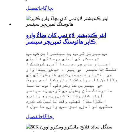
پڇا ڳاڇا
تفصيل
ايئر ڪنڊيشنر لاءِ نمي کان بچاءُ وارو
ڪاپر هائوسنگ ٽمپريچر سينسر
هي سيريز گرمي پد سينسر اين ٽي سي
ٿرمسٽر کي اعليٰ درستگي ۽ اعليٰ
اعتبار سان چونڊيندا آهن، ڪوٽنگ ۽
فلنگ جا ڪيترائي ڀيرا، جيڪي پيداوار
جي اعتبار ۽ موصليت جي ڪارڪردگي کي
وڌائين ٿا. پراڊڪٽ ۾ پنروڪ ۽ نمي پروف
جي بهترين ڪارڪردگي آهي. تانبا
هائوسنگ سان ڍڪيل هي گرمي پد سينسر
ايئر ڪنڊيشننگ ڪمپريسر، پائپ،
ايگزاسٽ ۾ گهڻي وقت تائين ڪم ڪري
سگهي ٿو اهڙي تيز نمي واري ماحول ۾.
پڇا ڳاڇا
تفصيل