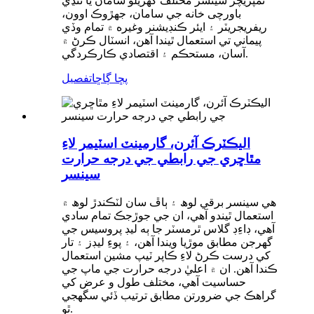
ٽمپريچر سينسر مختلف گهريلو سامان يا ننڍي
باورچی خانه جي سامان، جهڙوڪ اوون،
ريفريجريٽر ۽ ايئر ڪنڊيشنر وغيره ۾ تمام وڏي
پيماني تي استعمال ٿيندا آهن، انسٽال ڪرڻ ۾
آسان، مستحڪم ۽ اقتصادي ڪارڪردگي.
پڇا ڳاڇا
تفصيل
اليڪٽرڪ آئرن، گارمينٽ اسٽيمر لاءِ
مٿاڇري جي رابطي جي درجه حرارت
سينسر
هي سينسر برقي لوھ ۽ ٻاڦ سان لٽڪندڙ لوھ ۾
استعمال ٿيندو آهي، ان جي جوڙجڪ تمام سادي
آهي، ڊاءِڊ گلاس ٿرمسٽر جا ٻه ليڊ پروسيس جي
گهرجن مطابق موڙيا ويندا آهن، ۽ پوءِ ليڊز ۽ تار
کي درست ڪرڻ لاءِ ڪاپر ٽيپ مشين استعمال
ڪندا آهن. ان ۾ اعليٰ درجه حرارت جي ماپ جي
حساسيت آهي، مختلف طول و عرض کي
گراهڪ جي ضرورتن مطابق ترتيب ڏئي سگهجي
ٿو.