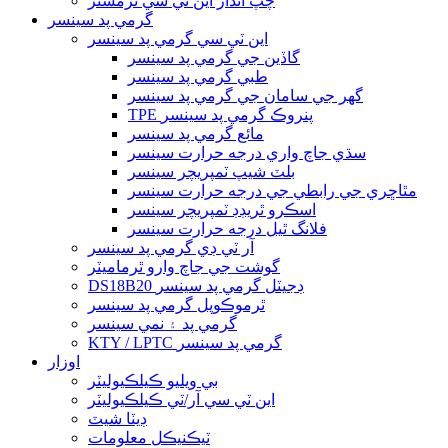
چپ انداز اين ٽي سي ٿرمسٽر
گرمي پد سينسر
اين ٽي سي گرمي پد سينسر
گاڏين جي گرمي پد سينسر
طبي گرمي پد سينسر
گھر جي سامان جي گرمي پد سينسر
TPE پنروڪ گرمي پد سينسر
مائع گرمي پد سينسر
سڌي جاچ واري درجه حرارت سينسر
بلٽ شيپ ٽمپريچر سينسر
مٿاڇري جي رابطي جي درجه حرارت سينسر
اسڪرو ٿريڊڊ ٽمپريچر سينسر
فلانگ ٿيل درجه حرارت سينسر
آر ٽي ڊي گرمي پد سينسر
گوشت جي جاچ وارو ٿرماميٽر
DS18B20 ڊجيٽل گرمي پد سينسر
ٿرموڪوپل گرمي پد سينسر
گرمي پد ۽ نمي سينسر
KTY / LPTC گرمي پد سينسر
اوزار
بي ويليو ڪيلڪيوليٽر
اين ٽي سي آر/ٽي ڪيلڪيوليٽر
ڊيٽا شيٽ
ٽيڪنيڪل معلومات