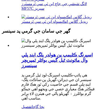
لانگ شيشي جي جاچ اين ٽي سي ٿرمسٽرز
MF57C سيريز
ريڊيل گلاس انڪپسولڊ اين ٽي سي ٿرمسٽر
گھر جي سامان جي گرمي پد سينسر
اسپرنگ ڪليمپ پن هولڊر پلگ اينڊ پلي
وال مائونٽ ٿيل گيس بوائلر ٽمپريچر
سينسرز
هي پائپ-ڪليمپ اسپرنگ-لوڊ ٿيل گرمي پد
سينسر ان جي ڊيزائن-گهربل پن-ساڪٽ پلگ-
اينڊ-پلي قسم جي خاصيت رکي ٿو، هڪ فارم
فيڪٽر هڪ معياري حصي جي ويجهو آهي جيڪو
گرم بوائلرز ۽ گهريلو پاڻي جي هيٽرن لاءِ برابر
مناسب آهي.
پڇا ڳاڇا
تفصيل