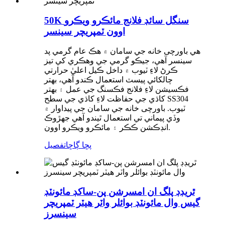
50K سنگل سائڊ فلانج مائڪرو ويڪرو
اوون ٽمپريچر سينسر
هي باورچی خانه جي سامان ۾ هڪ عام گرمي پد
سينسر آهي، جيڪو گرمي جي وهڪري کي تيز
ڪرڻ لاءِ ٽيوب ۾ داخل ڪيل اعليٰ حرارتي
چالکائي پيسٽ استعمال ڪندو آهي، بهتر
فڪسيشن لاءِ فلانج فڪسنگ جي عمل ۽ بهتر
کاڌي جي حفاظت لاءِ کاڌي جي سطح SS304
ٽيوب. باورچی خانه جي سامان جي پيداوار ۾
وڏي پيماني تي استعمال ٿيندو آهي جهڙوڪ
انڊڪشن ڪڪر ۽ مائڪرو ويڪرو اوون.
پڇا ڳاڇا
تفصيل
ٿريڊڊ پلگ ان امسرشن پن-ساکڊ مائونٽڊ
گيس وال مائونٽڊ بوائلر واٽر هيٽر ٽمپريچر
سينسرز