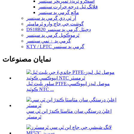
اسڪرو ٿريڊڊ ٽمپريچر سينسر
فلانگ ٿيل درجه حرارت سينسر
مائع گرمي پد سينسر
آر ٽي ڊي گرمي پد سينسر
گوشت جي جاچ وارو ٿرماميٽر
DS18B20 ڊجيٽل گرمي پد سينسر
ٿرموڪوپل گرمي پد سينسر
گرمي پد ۽ نمي سينسر
KTY / LPTC گرمي پد سينسر
نمايان مصنوعات
سلور پليٽ ٿيل PTFE-موصل ليڊز ايپوڪسي
ڪوٽيڊ NTC ...
اعليٰ درستگي سان مٽاسٽا ڪندڙ اين ٽي سي
ٿرمسٽر