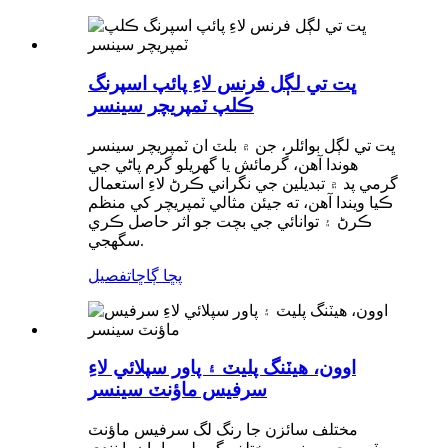
ڀت تي لڳل فرنس لاءِ پائپ اسپرنگ
ڪلپ ٽمپريچر سينسر
ڀت تي لڳل بوائلر، جن ۾ بلٽ ان ٽمپريچر سينسر
هوندا آهن، گرمائش يا گهريلو گرم پاڻي جي
گرمي پد ۾ تبديلين جي نگراني ڪرڻ لاءِ استعمال
ڪيا ويندا آهن، ته جيئن مثالي ٽمپريچر کي منظم
ڪرڻ ۽ توانائي جي بچت جو اثر حاصل ڪري
سگهجي.
پڇا ڳاڇا
تفصيل
اوون، هيٽنگ پليٽ ۽ پاور سپلائي لاءِ
سرفيس ماؤنٽ سينسر
مختلف سائزن جا رنگ لگ سرفيس ماؤنٽ