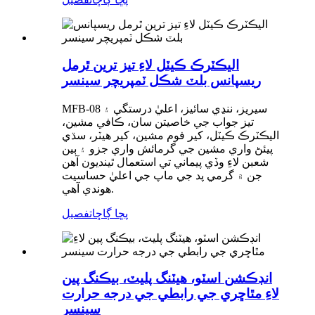
اليڪٽرڪ ڪيٽل لاءِ تيز ترين ٿرمل
ريسپانس بلٽ شڪل ٽمپريچر سينسر
MFB-08 سيريز، ننڍي سائيز، اعليٰ درستگي ۽
تيز جواب جي خاصيتن سان، ڪافي مشين،
اليڪٽرڪ ڪيٽل، کير فوم مشين، کير هيٽر، سڌي
پيئڻ واري مشين جي گرمائش واري جزو ۽ ٻين
شعبن لاءِ وڏي پيماني تي استعمال ٿينديون آهن
جن ۾ گرمي پد جي ماپ جي اعليٰ حساسيت
هوندي آهي.
پڇا ڳاڇا
تفصيل
انڊڪشن اسٽو، هيٽنگ پليٽ، بيڪنگ پين
لاءِ مٿاڇري جي رابطي جي درجه حرارت
سينسر