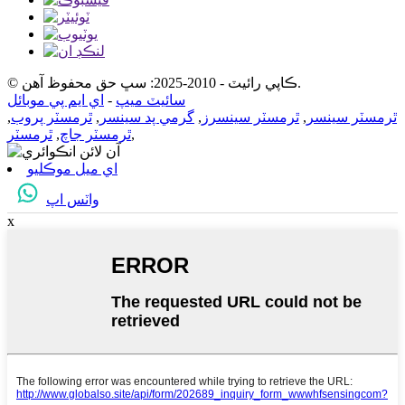
© ڪاپي رائيٽ - 2010-2025: سڀ حق محفوظ آهن.
سائيٽ ميپ
-
اي ايم پي موبائل
ٿرمسٽر سينسر
,
ٿرمسٽر سينسرز
,
گرمي پد سينسر
,
ٿرمسٽر پروب
,
,
ٿرمسٽر جاچ
,
ٿرمسٽر
اي ميل موڪليو
واٽس اپ
x