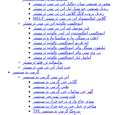
محوري شيشي سان ڍڪيل اين ٽي سي ٿرمسٽر
ريڊيل شيشي جو سيل ٿيل اين ٽي سي ٿرمسٽر
ريڊيل پروب لانگ گلاس اين ٽي سي ٿرمسٽر
MELF گلاس انڪيپسولڊ اين ٽي سي ٿرمسٽر
ايپوڪسي ڪوٽيڊ اين ٽي سي ٿرمسٽر
غير موصل ليڊ اين ٽي سي ٿرمسٽر
ايپوڪسي ايڪسٽينڊڊ اپر ليڊز ڪوٽيڊ ٿرمسٽر
اعليٰ درستگي وارو مٽاسٽا وارو ٿرمسٽر
ليڊ فريم ايپوڪسي ڪوٽيڊ ٿرمسٽر
ٽيليفون سنگل وائر ايپوڪسي ڪوٽيڊ ٿرمسٽر
پي وي سي وائر ايپوڪسي ڪوٽيڊ ٿرمسٽر
اينامل ٿيل ايپوڪسي ڪوٽيڊ ٿرمسٽر
پوليمائيڊ ٿن فلم ٿرمسٽر
چپ انداز اين ٽي سي ٿرمسٽر
گرمي پد سينسر
اين ٽي سي گرمي پد سينسر
گاڏين جي گرمي پد سينسر
طبي گرمي پد سينسر
گھر جي سامان جي گرمي پد سينسر
بلٽ شيپ ٽمپريچر سينسر
سڌي جاچ واري درجه حرارت سينسر
مٿاڇري جبل جي درجه حرارت سينسر
TPE پنروڪ گرمي پد سينسر