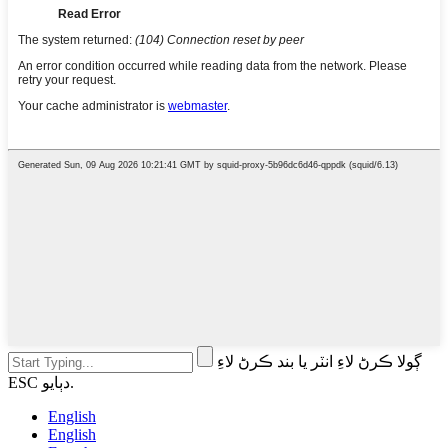
ڳولا ڪرڻ لاءِ انٽر يا بند ڪرڻ لاءِ
ESC دٻايو.
English
English