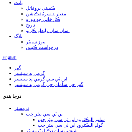
بابت
ڪمپني پروفائل
معيار ۽ سرٽيفڪيشن
ڪارخاني جو دورو
تاريخ
اسان سان رابطو ڪريو
بلاگ
نيوز سينٽر
درخواست ڪيس
English
گھر
گرمي پد سينسر
اين ٽي سي گرمي پد سينسر
گھر جي سامان جي گرمي پد سينسر
درجا بندي
ٿرمسٽر
اين ٽي سي بيئر چپ
سلور اليڪٽروڊ اين ٽي سي بيئر چپ
گولڊ اليڪٽروڊ اين ٽي سي بيئر چپ
شيشي سان ڍڪيل ٿرمسٽر