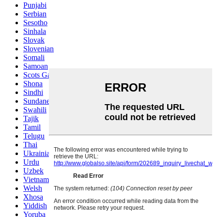
Punjabi
Serbian
Sesotho
Sinhala
Slovak
Slovenian
Somali
Samoan
Scots Gaelic
Shona
Sindhi
Sundanese
Swahili
Tajik
Tamil
Telugu
Thai
Ukrainian
Urdu
Uzbek
Vietnamese
Welsh
Xhosa
Yiddish
Yoruba