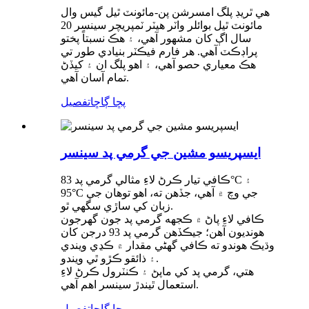
هي ٿريڊ پلگ امسرشن پن-مائونٽ ٿيل گيس وال
مائونٽ ٿيل بوائلر واٽر هيٽر ٽمپريچر سينسر 20
سال اڳ کان مشهور آهي، ۽ هڪ نسبتاً پختو
پراڊڪٽ آهي. هر فارم فيڪٽر بنيادي طور تي
هڪ معياري حصو آهي، ۽ اهو پلگ ان ۽ کيڏڻ
تمام آسان آهي.
پڇا ڳاڇا
تفصيل
ايسپريسو مشين جي گرمي پد سينسر
ڪافي تيار ڪرڻ لاءِ مثالي گرمي پد 83°C ۽
95°C جي وچ ۾ آهي، جڏهن ته، اهو توهان جي
زبان کي ساڙي سگهي ٿو.
ڪافي لاءِ پاڻ ۾ ڪجهه گرمي پد جون گهرجون
هونديون آهن؛ جيڪڏهن گرمي پد 93 درجن کان
وڌيڪ هوندو ته ڪافي گهڻي مقدار ۾ ڪڍي ويندي
۽ ذائقو ڪڙو ٿي ويندو.
هتي، گرمي پد کي ماپڻ ۽ ڪنٽرول ڪرڻ لاءِ
استعمال ٿيندڙ سينسر اهم آهي.
پڇا ڳاڇا
تفصيل