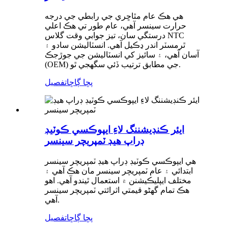
هي هڪ عام مٿاڇري جي رابطي جي درجه
حرارت سينسر آهي، عام طور تي هڪ اعلي
درستگي سان، تيز جوابي وقت گلاس NTC
ٿرمسٽر اندر ڍڪيل آهي. انسٽاليشن سادو ۽
آسان آهي، ۽ سائيز کي انسٽاليشن جي جوڙجڪ
(OEM) جي مطابق ترتيب ڏئي سگهجي ٿو.
پڇا ڳاڇا
تفصيل
ايئر ڪنڊيشننگ لاءِ ايپوڪسي ڪوٽيڊ
ڊراپ هيڊ ٽمپريچر سينسر
هي ايپوڪسي ڪوٽيڊ ڊراپ هيڊ ٽمپريچر سينسر
ابتدائي ۽ عام ٽمپريچر سينسر مان هڪ آهي ۽
مختلف ايپليڪيشنن ۾ استعمال ٿيندو آهي. اهو
هڪ تمام گهڻو قيمتي اثرائتي ٽمپريچر سينسر
آهي.
پڇا ڳاڇا
تفصيل